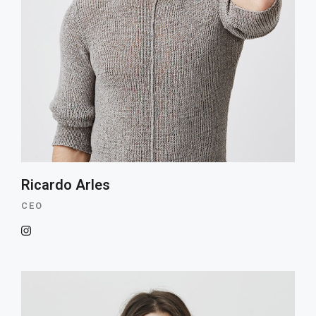
CONTACTO
Nuestros servicios
Contactame
Ricardo Arles
CEO