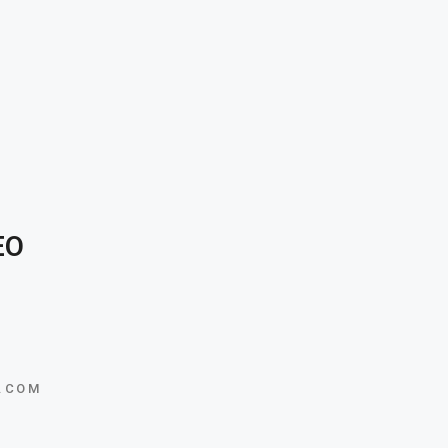
PDF
ORTAFOLIO
EO
STRO BLOG
NOSOTROS
.COM