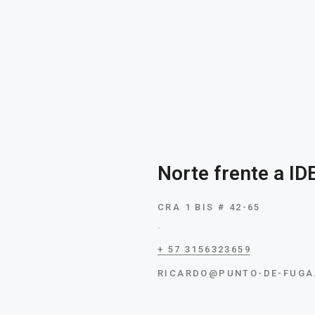
P
Norte frente a ID
NUE
CRA 1 BIS # 42-65
.
+ 57 3156323659
RICARDO@PUNTO-DE-FUGA