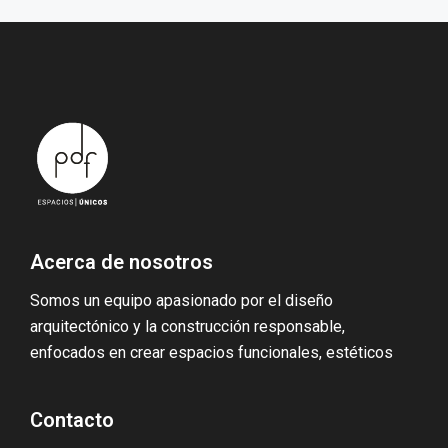
PDF
PORTAFOLIO
Acerca de nosotros
BLOG
Somos un equipo apasionado por el diseño
arquitectónico y la construcción responsable,
NOSOTROS
enfocados en crear espacios funcionales, estéticos
CONTACTO
Nuestros servicios
Contacto
Contactame